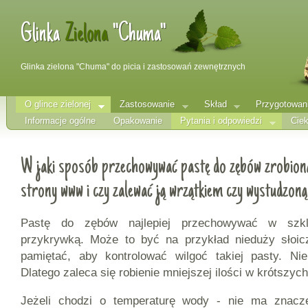
Glinka
Zielona
"Chuma"
Glinka zielona "Chuma" do picia i zastosowań zewnętrznych
O glince zielonej
Zastosowanie
Skład
Przygotowan
Informacje ogólne
Opakowanie
Pytania i odpowiedzi
Ciek
W jaki sposób przechowywać pastę do zębów zrobioną
strony www i czy zalewać ją wrzątkiem czy wystudzo
Pastę do zębów najlepiej przechowywać w szk
przykrywką. Może to być na przykład nieduży słoic
pamiętać, aby kontrolować wilgoć takiej pasty. N
Dlatego zaleca się robienie mniejszej ilości w krótszy
Jeżeli chodzi o temperaturę wody - nie ma znacze