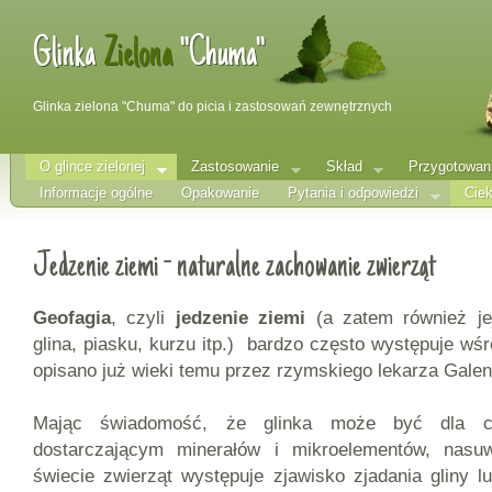
Glinka
Zielona
"Chuma"
Glinka zielona "Chuma" do picia i zastosowań zewnętrznych
O glince zielonej
Zastosowanie
Skład
Przygotowan
Informacje ogólne
Opakowanie
Pytania i odpowiedzi
Ciek
Jedzenie ziemi - naturalne zachowanie zwierząt
Geofagia
, czyli
jedzenie ziemi
(a zatem również jej
glina, piasku, kurzu itp.) bardzo często występuje wśr
opisano już wieki temu przez rzymskiego lekarza Galen
Mając świadomość, że glinka może być dla cz
dostarczającym minerałów i mikroelementów, nasu
świecie zwierząt występuje zjawisko zjadania gliny l