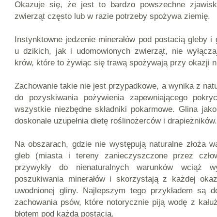
Okazuje się, że jest to bardzo powszechne zjawis
zwierząt często lub w razie potrzeby spożywa ziemię.
Instynktowne jedzenie minerałów pod postacią gleby i
u dzikich, jak i udomowionych zwierząt, nie wyłącza
krów, które to żywiąc się trawą spożywają przy okazji n
Zachowanie takie nie jest przypadkowe, a wynika z natu
do pozyskiwania pożywienia zapewniającego pokryc
wszystkie niezbędne składniki pokarmowe. Glina jak
doskonale uzupełnia dietę roślinożerców i drapieżników.
Na obszarach, gdzie nie występują naturalne złoża w
gleb (miasta i tereny zanieczyszczone przez człow
przywykły do nienaturalnych warunków wciąż w
poszukiwania minerałów i skorzystają z każdej okaz
uwodnionej gliny. Najlepszym tego przykładem są 
zachowania psów, które notorycznie piją wodę z kałuż
błotem pod każdą postacią.