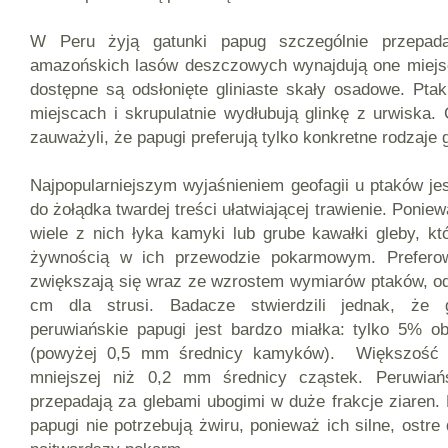
W Peru żyją gatunki papug szczególnie przepad
amazońskich lasów deszczowych wynajdują one miejsc
dostępne są odsłonięte gliniaste skały osadowe. Ptak
miejscach i skrupulatnie wydłubują glinkę z urwiska.
zauważyli, że papugi preferują tylko konkretne rodzaje g
Najpopularniejszym wyjaśnieniem geofagii u ptaków je
do żołądka twardej treści ułatwiającej trawienie. Ponie
wiele z nich łyka kamyki lub grube kawałki gleby, k
żywnością w ich przewodzie pokarmowym. Preferow
zwiększają się wraz ze wzrostem wymiarów ptaków, od
cm dla strusi. Badacze stwierdzili jednak, że 
peruwiańskie papugi jest bardzo miałka: tylko 5% ob
(powyżej 0,5 mm średnicy kamyków). Większość s
mniejszej niż 0,2 mm średnicy cząstek. Peruwiańs
przepadają za glebami ubogimi w duże frakcje ziaren. 
papugi nie potrzebują żwiru, ponieważ ich silne, ost