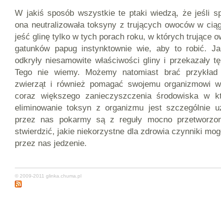
W jakiś sposób wszystkie te ptaki wiedzą, że jeśli s
ona neutralizowała toksyny z trujących owoców w cią
jeść glinę tylko w tych porach roku, w których trujące 
gatunków papug instynktownie wie, aby to robić. J
odkryły niesamowite właściwości gliny i przekazały t
Tego nie wiemy. Możemy natomiast brać przykład 
zwierząt i również pomagać swojemu organizmowi w
coraz większego zanieczyszczenia środowiska w k
eliminowanie toksyn z organizmu jest szczególnie 
przez nas pokarmy są z reguły mocno przetworzone
stwierdzić, jakie niekorzystne dla zdrowia czynniki m
przez nas jedzenie.
© 2009-2011
glinka.chuma.pl